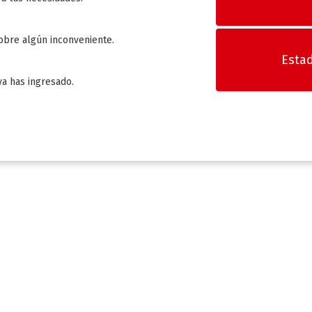
obre algún inconveniente.
Estad
ya has ingresado.